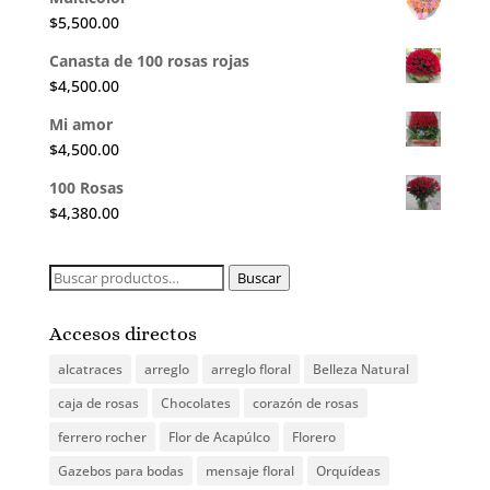
$
5,500.00
Canasta de 100 rosas rojas
$
4,500.00
Mi amor
$
4,500.00
100 Rosas
$
4,380.00
Buscar
Buscar
por:
Accesos directos
alcatraces
arreglo
arreglo floral
Belleza Natural
caja de rosas
Chocolates
corazón de rosas
ferrero rocher
Flor de Acapúlco
Florero
Gazebos para bodas
mensaje floral
Orquídeas