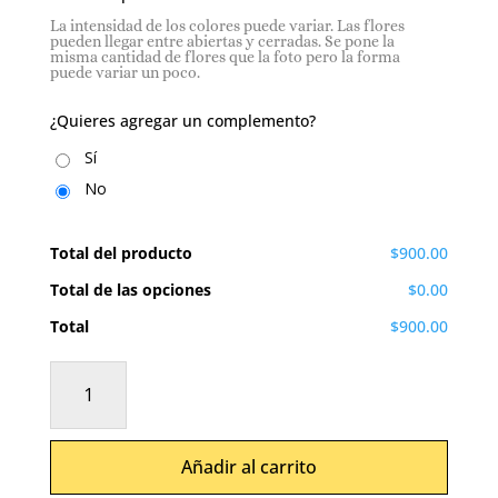
La intensidad de los colores puede variar. Las flores
pueden llegar entre abiertas y cerradas. Se pone la
misma cantidad de flores que la foto pero la forma
puede variar un poco.
¿Quieres agregar un complemento?
Sí
No
Total del producto
$900.00
Total de las opciones
$0.00
Total
$900.00
Regalo
-
Ramo
de
Añadir al carrito
girasoles