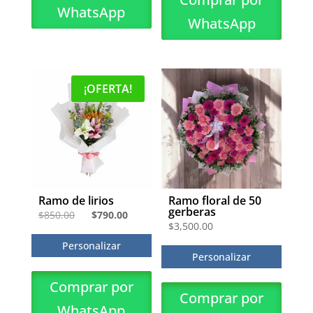
WhatsApp
WhatsApp
¡OFERTA!
Ramo de lirios
Ramo floral de 50
gerberas
El
El
$
850.00
$
790.00
$
3,500.00
precio
precio
Personalizar
original
actual
Personalizar
era:
es:
Comprar por
$850.00.
$790.00.
Comprar por
WhatsApp