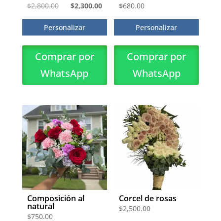
El
El
$
2,800.00
$
2,300.00
$
680.00
precio
precio
Personalizar
Personalizar
original
actual
era:
es:
Comprar por
Comprar por
$2,800.00.
$2,300.00.
WhatsApp
WhatsApp
Composición al
Corcel de rosas
natural
$
2,500.00
$
750.00