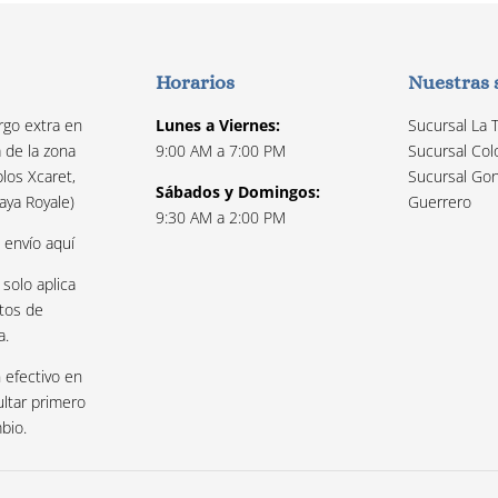
Horarios
Nuestras 
rgo extra en
Lunes a Viernes:
Sucursal La 
a de la zona
9:00 AM a 7:00 PM
Sucursal Col
los Xcaret,
Sucursal Gon
Sábados y Domingos:
aya Royale)
Guerrero
9:30 AM a 2:00 PM
e envío
aquí
 solo aplica
tos de
a.
 efectivo en
ultar primero
mbio.