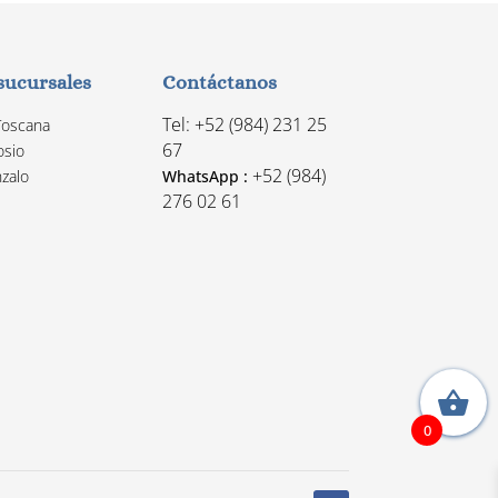
sucursales
Contáctanos
Tel: +52 (984) 231 25
Toscana
67
osio
+52 (984)
zalo
WhatsApp :
276 02 61
0