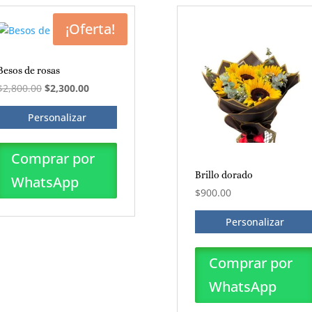
¡Oferta!
Besos de rosas
El
El
$
2,800.00
$
2,300.00
precio
precio
Personalizar
original
actual
era:
es:
$2,800.00.
$2,300.00.
Comprar por
Brillo dorado
WhatsApp
$
900.00
Personalizar
Comprar por
WhatsApp