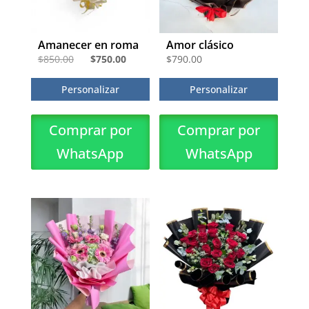
Amanecer en roma
Amor clásico
El
El
$
850.00
$
750.00
$
790.00
precio
precio
Personalizar
Personalizar
original
actual
era:
es:
Comprar por
Comprar por
$850.00.
$750.00.
WhatsApp
WhatsApp