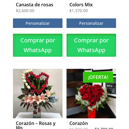
Canasta de rosas
Colors Mix
$
2,600.00
$
1,370.00
Personalizar
Personalizar
Comprar por
Comprar por
WhatsApp
WhatsApp
¡OFERTA!
Corazón – Rosas y
Corazón
lilis
El
El