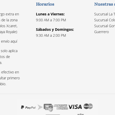
Horarios
Nuestras 
rgo extra en
Lunes a Viernes:
Sucursal La 
a de la zona
9:00 AM a 7:00 PM
Sucursal Col
los Xcaret,
Sucursal Gon
Sábados y Domingos:
aya Royale)
Guerrero
9:30 AM a 2:00 PM
e envío
aquí
 solo aplica
tos de
a.
 efectivo en
ultar primero
mbio.