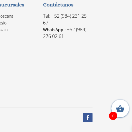
sucursales
Contáctanos
Tel: +52 (984) 231 25
Toscana
67
osio
+52 (984)
zalo
WhatsApp :
276 02 61
0