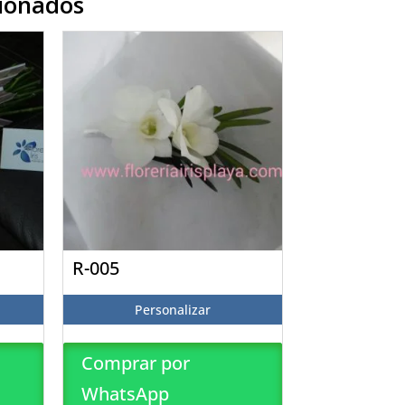
cionados
R-005
Personalizar
Comprar por
WhatsApp