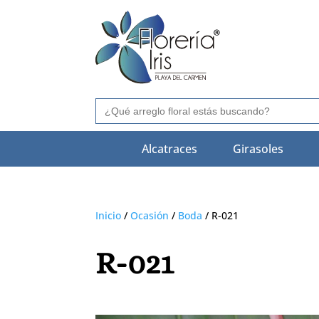
Buscar:
Alcatraces
Girasoles
Inicio
/
Ocasión
/
Boda
/ R-021
R-021