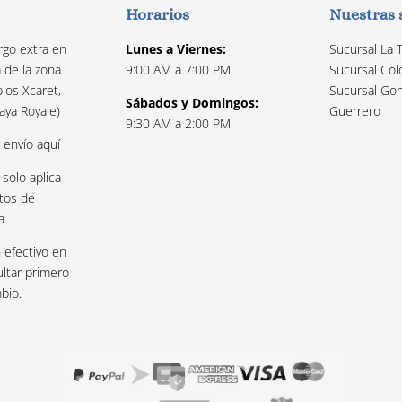
Horarios
Nuestras 
rgo extra en
Lunes a Viernes:
Sucursal La 
a de la zona
9:00 AM a 7:00 PM
Sucursal Col
los Xcaret,
Sucursal Gon
Sábados y Domingos:
aya Royale)
Guerrero
9:30 AM a 2:00 PM
e envío
aquí
 solo aplica
tos de
a.
 efectivo en
ultar primero
mbio.