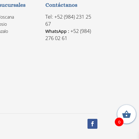
sucursales
Contáctanos
Tel: +52 (984) 231 25
Toscana
67
osio
+52 (984)
zalo
WhatsApp :
276 02 61
0