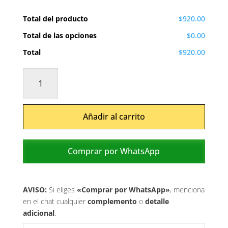
Total del producto
$920.00
Total de las opciones
$0.00
Total
$920.00
Sueños
de
rosas
cantidad
Añadir al carrito
Comprar por WhatsApp
AVISO:
Si eliges
«Comprar por WhatsApp»
, menciona
en el chat cualquier
complemento
o
detalle
adicional
.