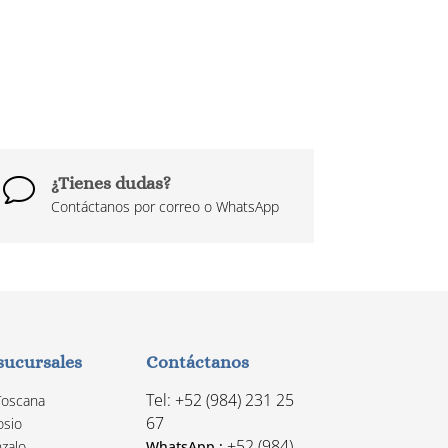
¿Tienes dudas?
v
Contáctanos por correo o WhatsApp
sucursales
Contáctanos
Tel: +52 (984) 231 25
Toscana
67
osio
+52 (984)
zalo
WhatsApp :