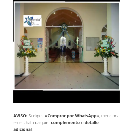
AVISO:
Si eliges
«Comprar por WhatsApp»
, menciona
en el chat cualquier
complemento
o
detalle
adicional
.